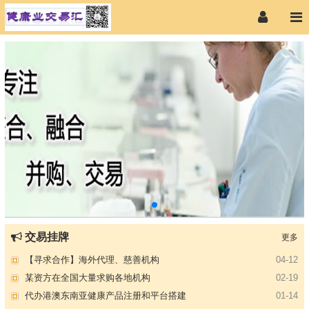
【专注投资】城投 交投 建投等国企项目合作
07-09
交易挂牌
更多
【寻求合作】海外代理、慈善机构
04-12
某资方在全国大量求购各地机构
02-19
代办港澳东南亚健康产品注册和平台搭建
01-14
南部地区某药厂转让【毛利65%年销售3亿左右】
01-08