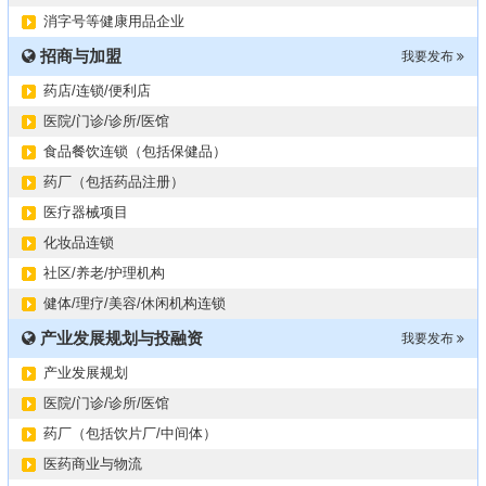
2024第34届（广东）国际大健康产业博览会
11-06
消字号等健康用品企业
某器械公司项目技术转让
10-19
招商与加盟
#冠心病养生素口服液项目招商或寻求技术转让
我要发布
10-13
大健康交易中心平台招商
10-13
药店/连锁/便利店
膝关节修复药物融资计划
09-27
医院/门诊/诊所/医馆
华北某药厂转让（年利有3000多万）
09-27
食品餐饮连锁（包括保健品）
某医药销售团队寻求品种大包
09-15
药厂（包括药品注册）
“粤省心”为企业定制专业化的财务服务
09-08
医疗器械项目
化妆品连锁
社区/养老/护理机构
健体/理疗/美容/休闲机构连锁
产业发展规划与投融资
我要发布
产业发展规划
医院/门诊/诊所/医馆
药厂（包括饮片厂/中间体）
医药商业与物流