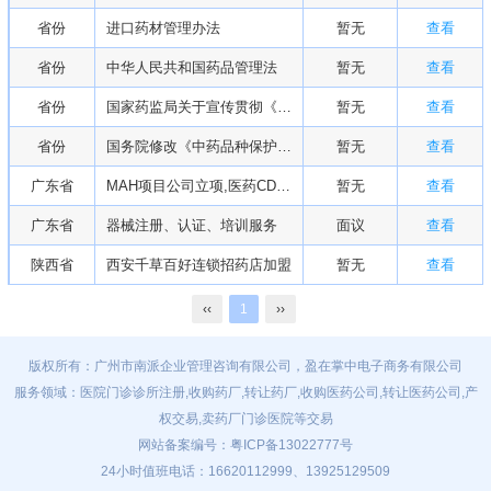
省份
进口药材管理办法
暂无
查看
省份
中华人民共和国药品管理法
暂无
查看
省份
国家药监局关于宣传贯彻《中华人民共和国疫苗管理法》的通知
暂无
查看
省份
国务院修改《中药品种保护条例》等行政法规部分条款
暂无
查看
广东省
MAH项目公司立项,医药CDMO、CMO服务
暂无
查看
广东省
器械注册、认证、培训服务
面议
查看
陕西省
西安千草百好连锁招药店加盟
暂无
查看
‹‹
1
››
版权所有：广州市南派企业管理咨询有限公司，盈在掌中电子商务有限公司
服务领域：医院门诊诊所注册,收购药厂,转让药厂,收购医药公司,转让医药公司,产
权交易,卖药厂门诊医院等交易
网站备案编号：
粤ICP备13022777号
24小时值班电话：16620112999、13925129509