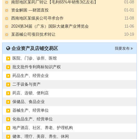
资金解困 —财团直投
01-01
西南地区某煤炭公司寻求合作
11-08
2024第34届（广东）国际大健康产业博览会
11-06
某器械公司项目技术转让
10-19
#冠心病养生素口服液项目招商或寻求技术转让
10-13
大健康交易中心平台招商
10-13
企业资产及店铺交易区
我要发布
膝关节修复药物融资计划
09-27
医院、门诊、诊所、医馆
华北某药厂转让（年利有3000多万）
09-27
某医药销售团队寻求品种大包
09-15
批文批件专利商标知识产权
“粤省心”为企业定制专业化的财务服务
09-08
药品生产、经营企业
【专注投资】城投 交投 建投等国企项目合作
07-09
二手设备与资产
【寻求合作】海外代理、慈善机构
04-12
药店、连锁、便利店
某资方在全国大量求购各地机构
02-19
保健品、食品企业
代办港澳东南亚健康产品注册和平台搭建
01-14
器械生产、经营单位
南部地区某药厂转让【毛利65%年销售3亿左右】
01-08
化妆品生产、经营单位
资金解困 —财团直投
01-01
地产酒店、社区、养老、护理机构
西南地区某煤炭公司寻求合作
11-08
健体、理疗、美容、养生、休闲