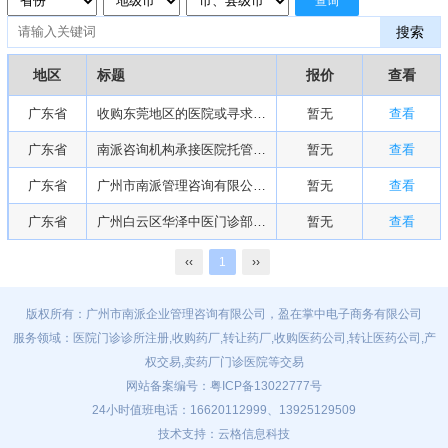
查询
搜索
地区
标题
报价
查看
广东省
收购东莞地区的医院或寻求合作
暂无
查看
广东省
南派咨询机构承接医院托管业务，为您创造新的业绩！
暂无
查看
广东省
广州市南派管理咨询有限公司医院托管运营团队介绍
暂无
查看
广东省
广州白云区华泽中医门诊部大量寻求项目进驻合作
暂无
查看
‹‹
1
››
版权所有：广州市南派企业管理咨询有限公司，盈在掌中电子商务有限公司
服务领域：医院门诊诊所注册,收购药厂,转让药厂,收购医药公司,转让医药公司,产
权交易,卖药厂门诊医院等交易
网站备案编号：
粤ICP备13022777号
24小时值班电话：16620112999、13925129509
技术支持：云格信息科技