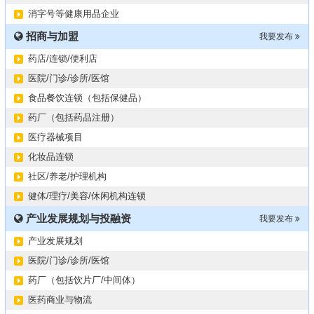
西南地区某煤炭公司寻求合作
11-08
消字号等健康用品企业
2024第34届（广东）国际大健康产业博览会
11-06
招商与加盟
某器械公司项目技术转让
我要发布
10-19
#冠心病养生素口服液项目招商或寻求技术转让
10-13
药店/连锁/便利店
大健康交易中心平台招商
10-13
医院/门诊/诊所/医馆
膝关节修复药物融资计划
09-27
食品餐饮连锁（包括保健品）
华北某药厂转让（年利有3000多万）
09-27
药厂（包括药品注册）
某医药销售团队寻求品种大包
09-15
医疗器械项目
“粤省心”为企业定制专业化的财务服务
09-08
化妆品连锁
社区/养老/护理机构
健体/理疗/美容/休闲机构连锁
产业发展规划与投融资
我要发布
产业发展规划
医院/门诊/诊所/医馆
药厂（包括饮片厂/中间体）
医药商业与物流