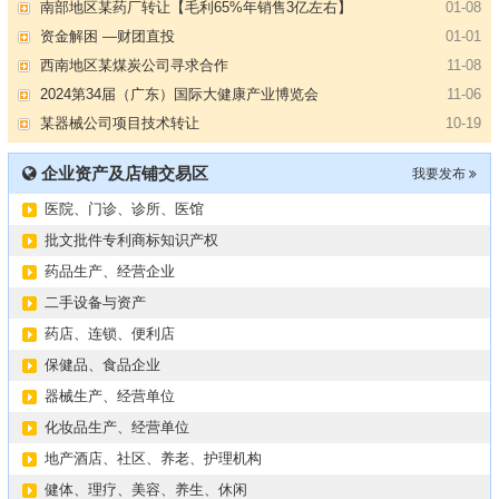
南部地区某药厂转让【毛利65%年销售3亿左右】
01-08
资金解困 —财团直投
01-01
西南地区某煤炭公司寻求合作
11-08
2024第34届（广东）国际大健康产业博览会
11-06
某器械公司项目技术转让
10-19
#冠心病养生素口服液项目招商或寻求技术转让
10-13
企业资产及店铺交易区
我要发布
大健康交易中心平台招商
10-13
医院、门诊、诊所、医馆
膝关节修复药物融资计划
09-27
华北某药厂转让（年利有3000多万）
09-27
批文批件专利商标知识产权
某医药销售团队寻求品种大包
09-15
药品生产、经营企业
“粤省心”为企业定制专业化的财务服务
09-08
二手设备与资产
【专注投资】城投 交投 建投等国企项目合作
07-09
药店、连锁、便利店
【寻求合作】海外代理、慈善机构
04-12
保健品、食品企业
某资方在全国大量求购各地机构
02-19
器械生产、经营单位
代办港澳东南亚健康产品注册和平台搭建
01-14
化妆品生产、经营单位
南部地区某药厂转让【毛利65%年销售3亿左右】
01-08
地产酒店、社区、养老、护理机构
资金解困 —财团直投
01-01
健体、理疗、美容、养生、休闲