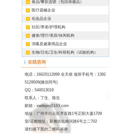
食品/餐饮连锁（包括保健品）
医疗器械企业
化妆品企业
社区/养老/护理机构
健体/理疗/美容/休闲机构
消毒及健康用品企业
生物/日化/卫生/科研机构（试验机构）
在线咨询
电话：16620112999 全天侯 值班手机号：1392
5129509(微信同号)
QQ：540013019
联系人：丁生、陈生
邮箱：xwdepo@163.com
地址：广州市白云区齐富路1号正阳大厦1709
室/花都地址：新雅街临南河路6号之二702
请扫描下面的二维码咨询