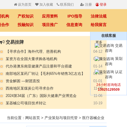
设为首页
加入收藏
联系我们
注册
登录
盟机构
产权知识
应用资料
IPO指导
法律法规
商合作
投融知识
项目推广
信息查询
给我留言
在线客服
【专注投资】城投 交投 建投等国企项目合作
07-09
交易挂牌
更多
【寻求合作】海外代理、慈善机构
04-12
交易
咨询
某资方在全国大量求购各地机构
02-19
策划
代办港澳东南亚健康产品注册和平台搭建
01-14
咨询
南部地区某药厂转让【毛利65%年销售3亿左右】
01-08
认证
资金解困 —财团直投
01-01
咨询
西南地区某煤炭公司寻求合作
11-08
24小时咨询电话
2024第34届（广东）国际大健康产业博览会
11-06
13925129509
某器械公司项目技术转让
10-19
#冠心病养生素口服液项目招商或寻求技术转让
10-13
大健康交易中心平台招商
10-13
膝关节修复药物融资计划
当前位置：
网站首页
>
产业策划与项目托管
>
医疗器械企业
09-27
华北某药厂转让（年利有3000多万）
09-27