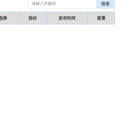
搜索
某医药销售团队寻求品种大包
09-15
“粤省心”为企业定制专业化的财务服务
09-08
选择
报价
发布时间
查看
【专注投资】城投 交投 建投等国企项目合作
07-09
【寻求合作】海外代理、慈善机构
04-12
某资方在全国大量求购各地机构
02-19
代办港澳东南亚健康产品注册和平台搭建
01-14
南部地区某药厂转让【毛利65%年销售3亿左右】
01-08
资金解困 —财团直投
01-01
西南地区某煤炭公司寻求合作
11-08
2024第34届（广东）国际大健康产业博览会
11-06
某器械公司项目技术转让
10-19
#冠心病养生素口服液项目招商或寻求技术转让
10-13
大健康交易中心平台招商
10-13
膝关节修复药物融资计划
09-27
华北某药厂转让（年利有3000多万）
09-27
某医药销售团队寻求品种大包
09-15
“粤省心”为企业定制专业化的财务服务
09-08