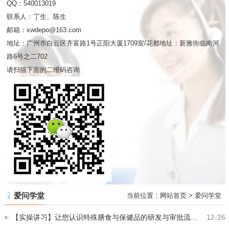
QQ：540013019
联系人：丁生、陈生
邮箱：xwdepo@163.com
地址：广州市白云区齐富路1号正阳大厦1709室/花都地址：新雅街临南河
路6号之二702
请扫描下面的二维码咨询
爱问学堂
当前位置：
网站首页
>
爱问学堂
【实操讲习】让您​认识特殊膳食与保健品的研发与审批流程（叶袓光）
12-26