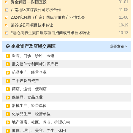
资金解困 —财团直投
01-01
西南地区某煤炭公司寻求合作
11-08
2024第34届（广东）国际大健康产业博览会
11-06
某器械公司项目技术转让
10-19
#冠心病养生素口服液项目招商或寻求技术转让
10-13
大健康交易中心平台招商
10-13
企业资产及店铺交易区
我要发布
膝关节修复药物融资计划
09-27
医院、门诊、诊所、医馆
华北某药厂转让（年利有3000多万）
09-27
某医药销售团队寻求品种大包
09-15
批文批件专利商标知识产权
“粤省心”为企业定制专业化的财务服务
09-08
药品生产、经营企业
【专注投资】城投 交投 建投等国企项目合作
07-09
二手设备与资产
【寻求合作】海外代理、慈善机构
04-12
药店、连锁、便利店
某资方在全国大量求购各地机构
02-19
保健品、食品企业
代办港澳东南亚健康产品注册和平台搭建
01-14
器械生产、经营单位
南部地区某药厂转让【毛利65%年销售3亿左右】
01-08
化妆品生产、经营单位
资金解困 —财团直投
01-01
地产酒店、社区、养老、护理机构
西南地区某煤炭公司寻求合作
11-08
健体、理疗、美容、养生、休闲