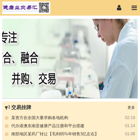
【专注投资】城投 交投 建投等国企项目合作
07-09
交易挂牌
更多
【寻求合作】海外代理、慈善机构
04-12
某资方在全国大量求购各地机构
02-19
代办港澳东南亚健康产品注册和平台搭建
01-14
南部地区某药厂转让【毛利65%年销售3亿左右】
01-08