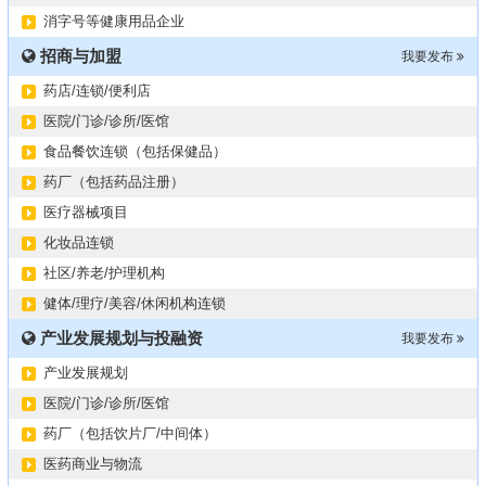
2024第34届（广东）国际大健康产业博览会
11-06
消字号等健康用品企业
某器械公司项目技术转让
10-19
招商与加盟
#冠心病养生素口服液项目招商或寻求技术转让
我要发布
10-13
大健康交易中心平台招商
10-13
药店/连锁/便利店
膝关节修复药物融资计划
09-27
医院/门诊/诊所/医馆
华北某药厂转让（年利有3000多万）
09-27
食品餐饮连锁（包括保健品）
某医药销售团队寻求品种大包
09-15
药厂（包括药品注册）
“粤省心”为企业定制专业化的财务服务
09-08
医疗器械项目
化妆品连锁
社区/养老/护理机构
健体/理疗/美容/休闲机构连锁
产业发展规划与投融资
我要发布
产业发展规划
医院/门诊/诊所/医馆
药厂（包括饮片厂/中间体）
医药商业与物流