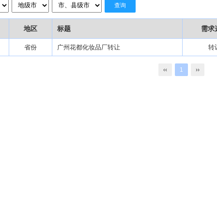
查询
地区
标题
需求
省份
广州花都化妆品厂转让
转
‹‹
1
››