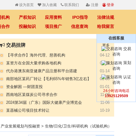
设为首页
加入收藏
联系我们
注册
登录
盟机构
产权知识
应用资料
IPO指导
法律法规
商合作
投融知识
项目推广
信息查询
给我留言
在线客服
交易挂牌
更多
【专注投资】城投 交投 建投等国企项目合作
07-09
交易
咨询
【寻求合作】海外代理、慈善机构
04-12
策划
某资方在全国大量求购各地机构
02-19
咨询
代办港澳东南亚健康产品注册和平台搭建
01-14
认证
南部地区某药厂转让【毛利65%年销售3亿左右】
01-08
咨询
资金解困 —财团直投
01-01
24小时咨询电话
西南地区某煤炭公司寻求合作
11-08
13925129509
2024第34届（广东）国际大健康产业博览会
11-06
某器械公司项目技术转让
10-19
#冠心病养生素口服液项目招商或寻求技术转让
10-13
>
产业发展规划与投融资
大健康交易中心平台招商
>
生物/日化/卫生/科研机构（试验机构）
10-13
膝关节修复药物融资计划
09-27