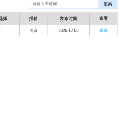
搜索
华北某药厂转让（年利有3000多万）
09-27
某医药销售团队寻求品种大包
09-15
选择
报价
发布时间
查看
“粤省心”为企业定制专业化的财务服务
09-08
让
【专注投资】城投 交投 建投等国企项目合作
面议
2025-12-03
查看
07-09
【寻求合作】海外代理、慈善机构
04-12
某资方在全国大量求购各地机构
02-19
代办港澳东南亚健康产品注册和平台搭建
01-14
南部地区某药厂转让【毛利65%年销售3亿左右】
01-08
资金解困 —财团直投
01-01
西南地区某煤炭公司寻求合作
11-08
2024第34届（广东）国际大健康产业博览会
11-06
某器械公司项目技术转让
10-19
#冠心病养生素口服液项目招商或寻求技术转让
10-13
大健康交易中心平台招商
10-13
膝关节修复药物融资计划
09-27
华北某药厂转让（年利有3000多万）
09-27
某医药销售团队寻求品种大包
09-15