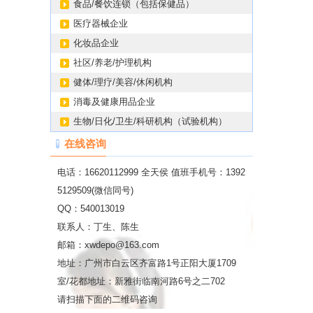
食品/餐饮连锁（包括保健品）
医疗器械企业
化妆品企业
社区/养老/护理机构
健体/理疗/美容/休闲机构
消毒及健康用品企业
生物/日化/卫生/科研机构（试验机构）
在线咨询
电话：16620112999 全天侯 值班手机号：1392
5129509(微信同号)
QQ：540013019
联系人：丁生、陈生
邮箱：xwdepo@163.com
地址：广州市白云区齐富路1号正阳大厦1709
室/花都地址：新雅街临南河路6号之二702
请扫描下面的二维码咨询