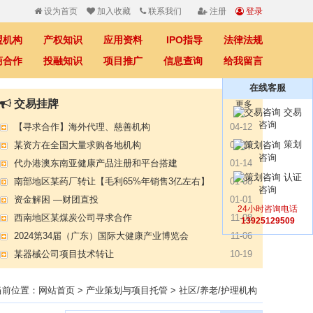
设为首页
加入收藏
联系我们
注册
登录
盟机构
产权知识
应用资料
IPO指导
法律法规
商合作
投融知识
项目推广
信息查询
给我留言
在线客服
【专注投资】城投 交投 建投等国企项目合作
07-09
交易挂牌
更多
【寻求合作】海外代理、慈善机构
04-12
交易
咨询
某资方在全国大量求购各地机构
02-19
策划
代办港澳东南亚健康产品注册和平台搭建
01-14
咨询
南部地区某药厂转让【毛利65%年销售3亿左右】
01-08
认证
资金解困 —财团直投
01-01
咨询
西南地区某煤炭公司寻求合作
11-08
24小时咨询电话
2024第34届（广东）国际大健康产业博览会
11-06
13925129509
某器械公司项目技术转让
10-19
#冠心病养生素口服液项目招商或寻求技术转让
10-13
大健康交易中心平台招商
10-13
当前位置：
膝关节修复药物融资计划
网站首页
>
产业策划与项目托管
>
社区/养老/护理机构
09-27
华北某药厂转让（年利有3000多万）
09-27