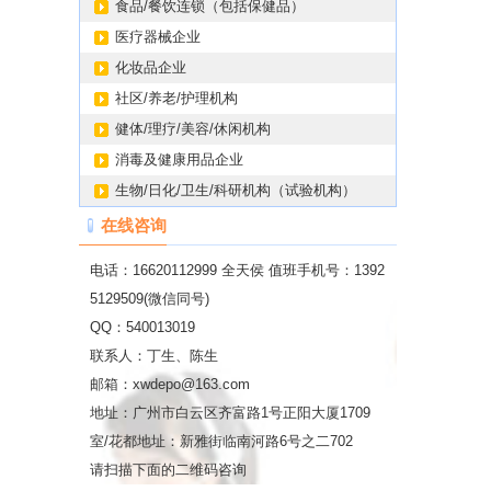
食品/餐饮连锁（包括保健品）
医疗器械企业
化妆品企业
社区/养老/护理机构
健体/理疗/美容/休闲机构
消毒及健康用品企业
生物/日化/卫生/科研机构（试验机构）
在线咨询
电话：16620112999 全天侯 值班手机号：1392
5129509(微信同号)
QQ：540013019
联系人：丁生、陈生
邮箱：xwdepo@163.com
地址：广州市白云区齐富路1号正阳大厦1709
室/花都地址：新雅街临南河路6号之二702
请扫描下面的二维码咨询