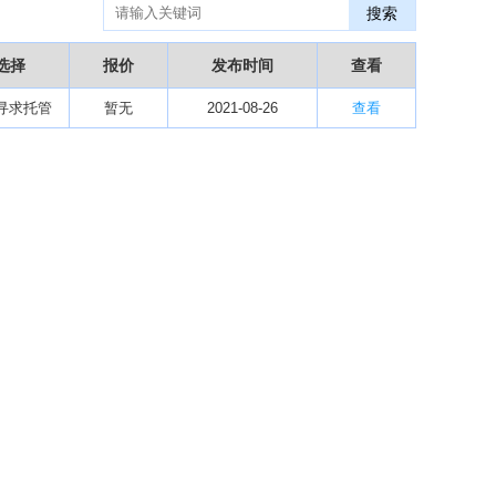
搜索
某医药销售团队寻求品种大包
09-15
“粤省心”为企业定制专业化的财务服务
09-08
选择
报价
发布时间
查看
【专注投资】城投 交投 建投等国企项目合作
07-09
寻求托管
【寻求合作】海外代理、慈善机构
暂无
2021-08-26
查看
04-12
某资方在全国大量求购各地机构
02-19
代办港澳东南亚健康产品注册和平台搭建
01-14
南部地区某药厂转让【毛利65%年销售3亿左右】
01-08
资金解困 —财团直投
01-01
西南地区某煤炭公司寻求合作
11-08
2024第34届（广东）国际大健康产业博览会
11-06
某器械公司项目技术转让
10-19
#冠心病养生素口服液项目招商或寻求技术转让
10-13
大健康交易中心平台招商
10-13
膝关节修复药物融资计划
09-27
华北某药厂转让（年利有3000多万）
09-27
某医药销售团队寻求品种大包
09-15
“粤省心”为企业定制专业化的财务服务
09-08