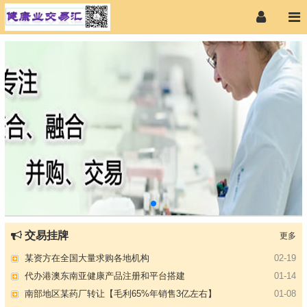
【专注投资】城投 交投 建投等国企项目合作
07-09
交易挂牌
更多
【寻求合作】海外代理、慈善机构
04-12
某资方在全国大量求购各地机构
02-19
代办港澳东南亚健康产品注册和平台搭建
01-14
南部地区某药厂转让【毛利65%年销售3亿左右】
01-08