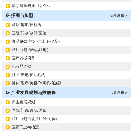
2024第34届（广东）国际大健康产业博览会
11-06
消字号等健康用品企业
某器械公司项目技术转让
10-19
招商与加盟
#冠心病养生素口服液项目招商或寻求技术转让
我要发布
10-13
大健康交易中心平台招商
10-13
药店/连锁/便利店
膝关节修复药物融资计划
09-27
医院/门诊/诊所/医馆
华北某药厂转让（年利有3000多万）
09-27
食品餐饮连锁（包括保健品）
某医药销售团队寻求品种大包
09-15
药厂（包括药品注册）
“粤省心”为企业定制专业化的财务服务
09-08
医疗器械项目
化妆品连锁
社区/养老/护理机构
健体/理疗/美容/休闲机构连锁
产业发展规划与投融资
我要发布
产业发展规划
医院/门诊/诊所/医馆
药厂（包括饮片厂/中间体）
医药商业与物流