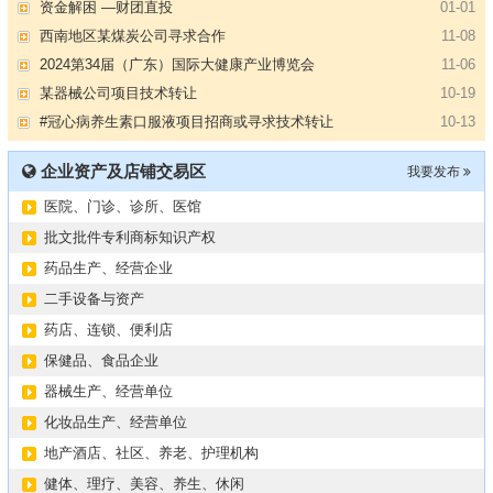
资金解困 —财团直投
01-01
西南地区某煤炭公司寻求合作
11-08
2024第34届（广东）国际大健康产业博览会
11-06
某器械公司项目技术转让
10-19
#冠心病养生素口服液项目招商或寻求技术转让
10-13
大健康交易中心平台招商
10-13
企业资产及店铺交易区
我要发布
膝关节修复药物融资计划
09-27
医院、门诊、诊所、医馆
华北某药厂转让（年利有3000多万）
09-27
某医药销售团队寻求品种大包
09-15
批文批件专利商标知识产权
“粤省心”为企业定制专业化的财务服务
09-08
药品生产、经营企业
【专注投资】城投 交投 建投等国企项目合作
07-09
二手设备与资产
【寻求合作】海外代理、慈善机构
04-12
药店、连锁、便利店
某资方在全国大量求购各地机构
02-19
保健品、食品企业
代办港澳东南亚健康产品注册和平台搭建
01-14
器械生产、经营单位
南部地区某药厂转让【毛利65%年销售3亿左右】
01-08
化妆品生产、经营单位
资金解困 —财团直投
01-01
地产酒店、社区、养老、护理机构
西南地区某煤炭公司寻求合作
11-08
健体、理疗、美容、养生、休闲