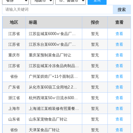
查询
搜索
地区
标题
报价
查看
江苏省
江苏盐城某6000㎡食品厂转让
暂无
查看
江苏省
江苏东台某6000㎡食品厂转让
暂无
查看
重庆市
重庆某预制菜食品厂转让
暂无
查看
江苏省
江苏盐城某冷冻食品肉制品工厂转让
暂无
查看
省份
广州某烘焙厂+11个面制店转让
暂无
查看
广东省
从化市某60亩工业用地2.2万平方厂房整体出租
暂无
查看
浙江省
杭州西湖某50㎡日流水6000+地铁口旁品牌冷饮奶茶店转让
暂无
查看
上海市
上海浦江某精装修有照重餐饮可做火锅地锅炒菜店低价转让
暂无
查看
山东省
山东某宠物食品厂转让
暂无
查看
省份
天津某食品厂转让
暂无
查看