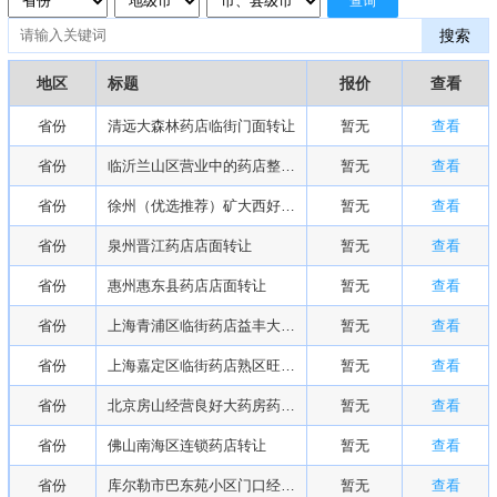
查询
搜索
地区
标题
报价
查看
省份
清远大森林药店临街门面转让
暂无
查看
省份
临沂兰山区营业中的药店整转或空转
暂无
查看
省份
徐州（优选推荐）矿大西好位置品牌加盟药店转让
暂无
查看
省份
泉州晋江药店店面转让
暂无
查看
省份
惠州惠东县药店店面转让
暂无
查看
省份
上海青浦区临街药店益丰大药房转让
暂无
查看
省份
上海嘉定区临街药店熟区旺铺转让
暂无
查看
省份
北京房山经营良好大药房药店转让有中药柜
暂无
查看
省份
佛山南海区连锁药店转让
暂无
查看
省份
库尔勒市巴东苑小区门口经营6年药店转让
暂无
查看