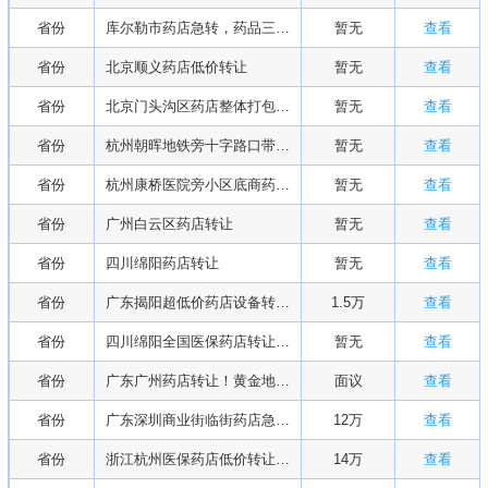
省份
库尔勒市药店急转，药品三到五折低价处理
暂无
查看
省份
北京顺义药店低价转让
暂无
查看
省份
北京门头沟区药店整体打包转让
暂无
查看
省份
杭州朝晖地铁旁十字路口带医保多年药店转让
暂无
查看
省份
杭州康桥医院旁小区底商药店转让
暂无
查看
省份
广州白云区药店转让
暂无
查看
省份
四川绵阳药店转让
暂无
查看
省份
广东揭阳超低价药店设备转让！1.5 万自提，成本 5 万，可谈收购，租期还有 2 年
1.5万
查看
省份
四川绵阳全国医保药店转让！18 万，设备齐全，社区黄金位置，接手无风险
暂无
查看
省份
广东广州药店转让！黄金地段客流稳定，医保定点，接手即盈利
面议
查看
省份
广东深圳商业街临街药店急转！多年老店，办公 / 学生客流稳定，接手即营
12万
查看
省份
浙江杭州医保药店低价转让！医院 + 产业园 + 小区三重客流，持续盈利，价格可谈
14万
查看