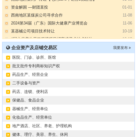
资金解困 —财团直投
01-01
西南地区某煤炭公司寻求合作
11-08
2024第34届（广东）国际大健康产业博览会
11-06
某器械公司项目技术转让
10-19
#冠心病养生素口服液项目招商或寻求技术转让
10-13
大健康交易中心平台招商
10-13
企业资产及店铺交易区
我要发布
膝关节修复药物融资计划
09-27
医院、门诊、诊所、医馆
华北某药厂转让（年利有3000多万）
09-27
某医药销售团队寻求品种大包
09-15
批文批件专利商标知识产权
“粤省心”为企业定制专业化的财务服务
09-08
药品生产、经营企业
【专注投资】城投 交投 建投等国企项目合作
07-09
二手设备与资产
【寻求合作】海外代理、慈善机构
04-12
药店、连锁、便利店
某资方在全国大量求购各地机构
02-19
保健品、食品企业
代办港澳东南亚健康产品注册和平台搭建
01-14
器械生产、经营单位
南部地区某药厂转让【毛利65%年销售3亿左右】
01-08
化妆品生产、经营单位
资金解困 —财团直投
01-01
地产酒店、社区、养老、护理机构
西南地区某煤炭公司寻求合作
11-08
健体、理疗、美容、养生、休闲