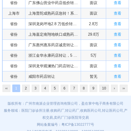
省份
广东佛山营业中药店低价转让！位置优越，证照齐全，接手无需额外投入
面议
查看
上海市
上海普陀成熟药店急转！系统设备齐全，17 年口碑老店，接手即盈利
面议
查看
省份
深圳龙岗坪地2.8 万低价转让药店！月租金 3400，押 0 付 0，剩余租期 12 个月
2.8万
查看
省份
上海嘉定南翔地铁口成熟药店转让！医保定点资质全，接手即营业，剩余租期 12 个月
29.8万
查看
省份
广东惠州惠东药店诚意转让，证照齐全，客源稳定，接手即可盈利！
面议
查看
省份
浙江金华永康药店转让，5 万打包含药品设备，手续齐全，带经营资质，接手即可营业
5万
查看
省份
深圳龙华观澜热门药店转让！单体店临街铺面，药证齐全，租金低廉
面议
查看
省份
咸阳市药店转让
暂无
查看
‹‹
1
2
3
4
5
6
7
8
9
10
›
››
版权所有：广州市南派企业管理咨询有限公司，盈在掌中电子商务有限公司
服务领域：医院门诊诊所注册,收购药厂,转让药厂,收购医药公司,转让医药公司,产
权交易,卖药厂门诊医院等交易
网站备案编号：
粤ICP备13022777号