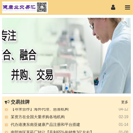
【专注投资】城投 交投 建投等国企项目合作
07-09
交易挂牌
更多
【寻求合作】海外代理、慈善机构
04-12
某资方在全国大量求购各地机构
02-19
代办港澳东南亚健康产品注册和平台搭建
01-14
南部地区某药厂转让【毛利65%年销售3亿左右】
01-08