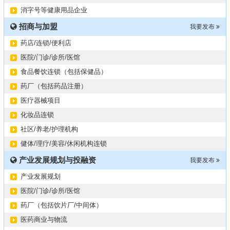
2024第34届（广东）国际大健康产业博览会
11-06
消字号等健康用品企业
某器械公司项目技术转让
10-19
招商与加盟
#冠心病养生素口服液项目招商或寻求技术转让
我要发布
10-13
大健康交易中心平台招商
10-13
药店/连锁/便利店
膝关节修复药物融资计划
09-27
医院/门诊/诊所/医馆
华北某药厂转让（年利有3000多万）
09-27
食品餐饮连锁（包括保健品）
某医药销售团队寻求品种大包
09-15
药厂（包括药品注册）
“粤省心”为企业定制专业化的财务服务
09-08
医疗器械项目
化妆品连锁
社区/养老/护理机构
健体/理疗/美容/休闲机构连锁
产业发展规划与投融资
我要发布
产业发展规划
医院/门诊/诊所/医馆
药厂（包括饮片厂/中间体）
医药商业与物流